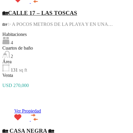
Viele Nutzer bevorzugen Plattformen, die eine große Spielauswahl m
🏡CALLE 17 – LAS TOSCAS
L’evoluzione dei casinò online punta sempre di più su funzionalità intu
Una piattaforma affidabile si distingue per stabilità, varietà e facilità d
🏡✨ A POCOS METROS DE LA PLAYA Y EN UNA…
Un’esperienza di gioco completa nasce dall’unione tra tecnologia e am
Habitaciones
4
Cuartos de baño
2
Área
131
sq ft
Venta
USD 270,000
Destacado
Ver Propiedad
🏡 CASA NEGRA 🏡