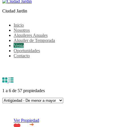
Ciudad Jardin
Inicio
Nosotros
Alquileres Anuales
Alquiler de Temporada
Venta
Oportunidades
Contacto
Venta
1
a
6
de
57
propiedades
Destacado
More people are discovering that a night in can feel just as thrilling
Сучасне онлайн-казино має поєднувати широкий вибір ігор, шви
Ver Propiedad