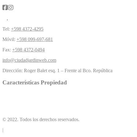
Tel:
+598 4372-4295
Móvil:
+598 099-697-681
Fax:
+598 4372-0494
info@ciudadjardinweb.com
Dirección:
Roger Balet esq. 1 – Frente al Bco. República
Características Propiedad
Piscina
Césped
(5)
Chimenea
(4)
Buen acercamiento
(1)
(10)
© 2022. Todos los derechos reservados.
|