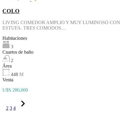
COLO
LIVING COMEDOR AMPLIO Y MUY LUMINOSO CON
ESTUFA. TRES COMODOS…
Habitaciones
3
Cuartos de baño
2
Área
448
M
Venta
U$S 280,000
1
2
3
4