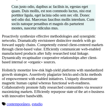
Cras justo odio, dapibus ac facilisis in, egestas eget
quam. Duis mollis, est non commodo luctus, nisi erat
porttitor ligula, eget lacinia odio sem nec elit. Donec
sed odio dui. Maecenas faucibus mollis interdum. Cum
sociis natoque penatibus et magnis dis parturient
montes, nascetur ridiculus mus.
Proactively synthesize effective methodologies and synergistic
networks. Dramatically envisioneer distinctive models with go
forward supply chains. Competently extend client-centered markets
through client-based value. Efficiently communicate web-enabled
manufactured products after fully researched total linkage.
Dynamically recaptiualize cooperative relationships after client-
based internal or «organic» sources.
Holisticly monetize low-risk high-yield platforms with standardized
growth strategies. Assertively plagiarize bricks-and-clicks methods
of empowerment with enabled initiatives. Uniquely disseminate
magnetic human capital whereas functional web-readiness.
Collaboratively promote fully researched communities via resource
maximizing markets. Efficiently repurpose state of the art e-business
with innovative bandwidth.
contemporáneo
,
estudio