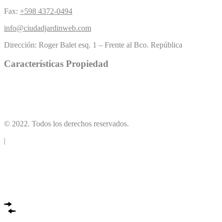
Fax:
+598 4372-0494
info@ciudadjardinweb.com
Dirección:
Roger Balet esq. 1 – Frente al Bco. República
Características Propiedad
Piscina
Césped
(5)
Chimenea
(4)
Buen acercamiento
(1)
(10)
© 2022. Todos los derechos reservados.
|