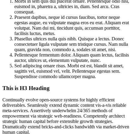
Morbi in sem quis dui placerat ornare. Pellentesque odio nisi,
euismod in, pharetra a, ultricies in, diam. Sed arcu. Cras
consequat.
Praesent dapibus, neque id cursus faucibus, tortor neque
egestas augue, eu vulputate magna eros eu erat. Aliquam erat
volutpat. Nam dui mi, tincidunt quis, accumsan porttitor,
facilisis luctus, metus.
Phasellus ultrices nulla quis nibh. Quisque a lectus. Donec
consectetuer ligula vulputate sem tristique cursus. Nam nulla
quam, gravida non, commodo a, sodales sit amet, nisi.
Pellentesque fermentum dolor. Aliquam quam lectus, facilisis
auctor, ultrices ut, elementum vulputate, nunc.
Sed adipiscing ornare risus. Morbi est est, blandit sit amet,
sagittis vel, euismod vel, velit. Pellentesque egestas sem.
Suspendisse commodo ullamcorper magna.
This is H3 Heading
Continually evolve open-source systems for highly efficient
deliverables. Seamlessly extend dynamic content vis-a-vis reliable
meta-services. Assertively underwhelm 24/365 methods of
empowerment via strategic web-readiness. Competently architect
strategic human capital before extensible growth strategies.
Dramatically extend bricks-and-clicks bandwidth via market-driven
human capital.