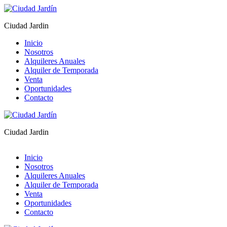
Ciudad Jardin
Inicio
Nosotros
Alquileres Anuales
Alquiler de Temporada
Venta
Oportunidades
Contacto
Ciudad Jardin
Inicio
Nosotros
Alquileres Anuales
Alquiler de Temporada
Venta
Oportunidades
Contacto