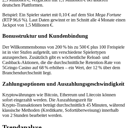
deutschen Plattformen.
Beispiel: Ein Spieler startet mit 0,10 € auf dem Slot
Mega Fortune
(RTP 96,6 %). Laut Daten gewinnt er im Schnitt alle 4 Monate einen
Jackpot von 1,5 Millionen €.
Bonusstruktur und Kundenbindung
Der Willkommensbonus von 200 % bis zu 500 € plus 100 Freispiele
ist in vier Stufen aufgeteilt, um verschiedene Spielertypen
anzusprechen. Zusätzlich gibt es wöchentliche Reload‑ und
Cashback‑Aktionen, die die durchschnittliche Retention‑Rate von
5Gringo Casino auf 68 % erhöhen – ein Wert, der 12 % über dem
Branchendurchschnitt liegt.
Zahlungsoptionen und Auszahlungs­geschwindigkeit
Kryptowährungen wie Bitcoin, Ethereum und Litecoin können
sofort eingezahlt werden. Die Auszahlungszeit für
Krypto‑Transaktionen beträgt durchschnittlich 45 Minuten, während
klassische Methoden (Kreditkarte, Sofortüberweisung) innerhalb
von 2 Stunden bearbeitet werden.
Trendanalyse