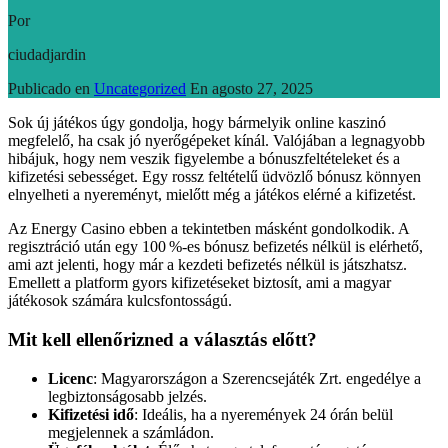
Por
ciudadjardin
Publicado en
Uncategorized
En
agosto 27, 2025
Sok új játékos úgy gondolja, hogy bármelyik online kaszinó
megfelelő, ha csak jó nyerőgépeket kínál. Valójában a legnagyobb
hibájuk, hogy nem veszik figyelembe a bónuszfeltételeket és a
kifizetési sebességet. Egy rossz feltételű üdvözlő bónusz könnyen
elnyelheti a nyereményt, mielőtt még a játékos elérné a kifizetést.
Az Energy Casino ebben a tekintetben másként gondolkodik. A
regisztráció után egy 100 %‑es bónusz befizetés nélkül is elérhető,
ami azt jelenti, hogy már a kezdeti befizetés nélkül is játszhatsz.
Emellett a platform gyors kifizetéseket biztosít, ami a magyar
játékosok számára kulcsfontosságú.
Mit kell ellenőrizned a választás előtt?
Licenc
: Magyarországon a Szerencsejáték Zrt. engedélye a
legbiztonságosabb jelzés.
Kifizetési idő
: Ideális, ha a nyeremények 24 órán belül
megjelennek a számládon.