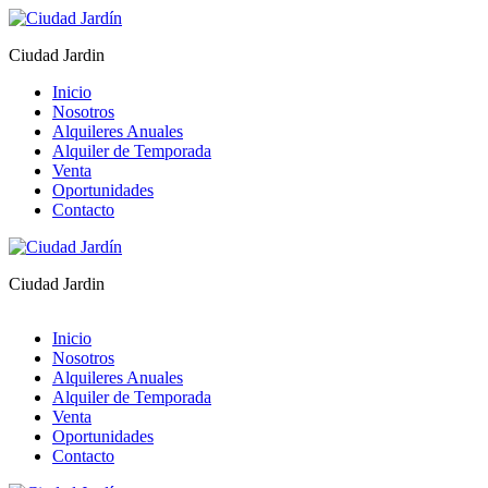
Ciudad Jardin
Inicio
Nosotros
Alquileres Anuales
Alquiler de Temporada
Venta
Oportunidades
Contacto
Ciudad Jardin
Inicio
Nosotros
Alquileres Anuales
Alquiler de Temporada
Venta
Oportunidades
Contacto