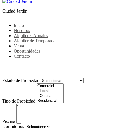
Ciudad Jardin
Inicio
Nosotros
Alquileres Anuales
Alquiler de Temporada
Venta
Oportunidades
Contacto
Noticias
Estado de Propiedad
Tipo de Propiedad
Piscina
Dormitorios