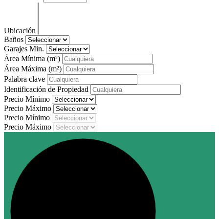
Ubicación
Baños
Garajes Min.
Área Mínima
(m²)
Área Máxima
(m²)
Palabra clave
Identificación de Propiedad
Precio Mínimo
Precio Máximo
Precio Mínimo
Precio Máximo