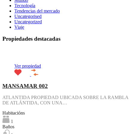
Mundo
Tecnología
Tendencias del mercado
Uncategorised
Uncategorized
Viaje
Propiedades destacadas
Destacado
Ver propiedad
MANSAMAR 002
ATLANTIDA PROPIEDAD UBICADA SOBRE LA RAMBLA
DE ATLÁNTIDA, CON UNA…
Habitacións
1
Baños