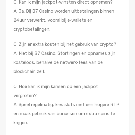
Q: Kan ik mijn jackpot‑winsten direct opnemen?
A: Ja. Bij B7 Casino worden uitbetalingen binnen
24 uur verwerkt, vooral bij e‑wallets en
cryptobetalingen.
Q: Zijn er extra kosten bij het gebruik van crypto?
A: Niet bij B7 Casino. Stortingen en opnames zijn
kosteloos, behalve de netwerk‑fees van de
blockchain zelf.
Q: Hoe kan ik mijn kansen op een jackpot
vergroten?
A: Speel regelmatig, kies slots met een hogere RTP
en maak gebruik van bonussen om extra spins te
krijgen.