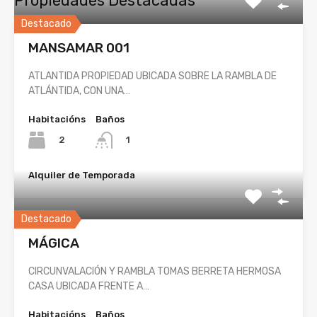
Propiedades Destacadas
Destacado
MANSAMAR 001
ATLANTIDA PROPIEDAD UBICADA SOBRE LA RAMBLA DE
ATLÁNTIDA, CON UNA…
Habitacións
Baños
2
1
Alquiler de Temporada
Destacado
MÁGICA
CIRCUNVALACIÓN Y RAMBLA TOMAS BERRETA HERMOSA
CASA UBICADA FRENTE A…
Habitacións
Baños