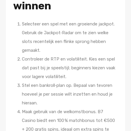
winnen
Selecteer een spel met een groeiende jackpot.
Gebruik de Jackpot‑Radar om te zien welke
slots recentelijk een flinke sprong hebben
gemaakt.
Controleer de RTP en volatiliteit. Kies een spel
dat past bij je speelstijl; beginners kiezen vaak
voor lagere volatiliteit.
Stel een bankroll‑plan op. Bepaal van tevoren
hoeveel je per sessie wilt inzetten en houd je
hieraan.
Maak gebruik van de welkomstbonus. B7
Casino biedt een 100 % matchbonus tot €500
+ 200 gratis spins, ideaal om extra spins te