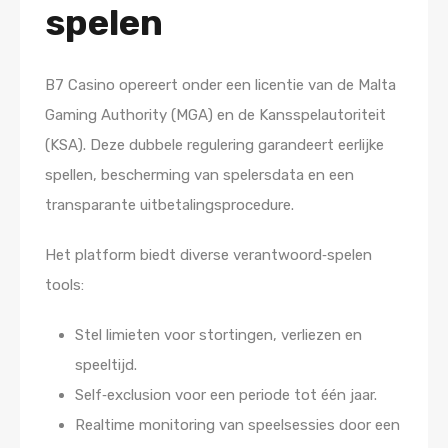
spelen
B7 Casino opereert onder een licentie van de Malta
Gaming Authority (MGA) en de Kansspelautoriteit
(KSA). Deze dubbele regulering garandeert eerlijke
spellen, bescherming van spelersdata en een
transparante uitbetalingsprocedure.
Het platform biedt diverse verantwoord‑spelen
tools:
Stel limieten voor stortingen, verliezen en
speeltijd.
Self‑exclusion voor een periode tot één jaar.
Realtime monitoring van speelsessies door een