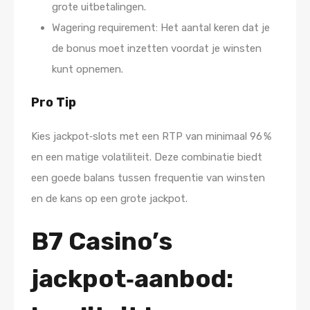
grote uitbetalingen.
Wagering requirement: Het aantal keren dat je
de bonus moet inzetten voordat je winsten
kunt opnemen.
Pro Tip
Kies jackpot‑slots met een RTP van minimaal 96 %
en een matige volatiliteit. Deze combinatie biedt
een goede balans tussen frequentie van winsten
en de kans op een grote jackpot.
B7 Casino’s
jackpot‑aanbod: