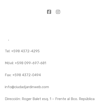
Tel:
+598 4372-4295
Móvil:
+598 099-697-681
Fax:
+598 4372-0494
info@ciudadjardinweb.com
Dirección:
Roger Balet esq. 1 – Frente al Bco. República