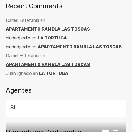
Recent Comments
Daniel Estefania
en
APARTAMENTO RAMBLA LAS TOSCAS
ciudadjardin
en
LA TORTUGA
ciudadjardin
en
APARTAMENTO RAMBLA LAS TOSCAS
Daniel Estefania
en
APARTAMENTO RAMBLA LAS TOSCAS
Juan Ignacio
en
LA TORTUGA
Agentes
Si