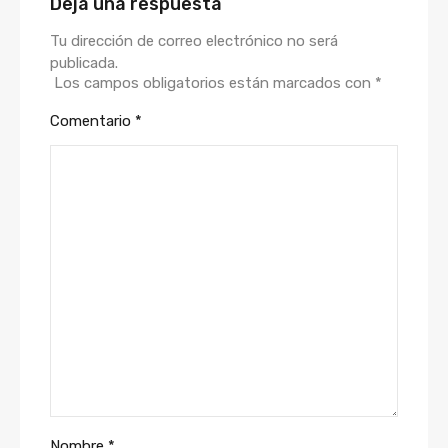
Deja una respuesta
Tu dirección de correo electrónico no será
publicada.
Los campos obligatorios están marcados con
*
Comentario
*
Nombre
*