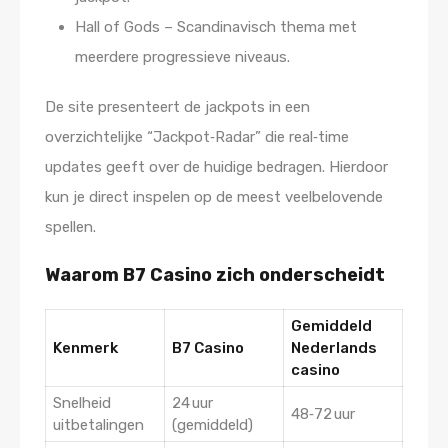
Hall of Gods – Scandinavisch thema met
meerdere progressieve niveaus.
De site presenteert de jackpots in een
overzichtelijke “Jackpot‑Radar” die real‑time
updates geeft over de huidige bedragen. Hierdoor
kun je direct inspelen op de meest veelbelovende
spellen.
Waarom B7 Casino zich onderscheidt
Gemiddeld
Kenmerk
B7 Casino
Nederlands
casino
Snelheid
24 uur
48‑72 uur
uitbetalingen
(gemiddeld)