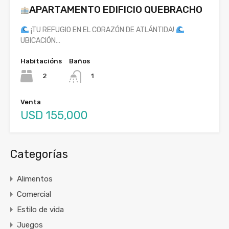
APARTAMENTO EDIFICIO QUEBRACHO
¡TU REFUGIO EN EL CORAZÓN DE ATLÁNTIDA!
UBICACIÓN…
Habitacións
Baños
2
1
Venta
USD 155,000
Categorías
Alimentos
Comercial
Estilo de vida
Juegos