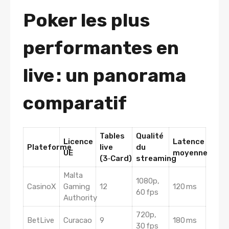
Poker les plus
performantes en
live : un panorama
comparatif
Tables
Qualité
Licence
Latence
Plateforme
live
du
UE
moyenne
(3‑Card)
streaming
Malta
1080p,
CasinoX
Gaming
12
120 ms
60 fps
Authority
720p,
BetLive
Curacao
9
180 ms
30 fps