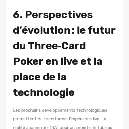
6. Perspectives
d’évolution : le futur
du Three‑Card
Poker en live et la
place de la
technologie
Les prochains développements technologiques
promettent de transformer l’expérience live. La
réalité augmentée (RA) pourrait projeter le tableau