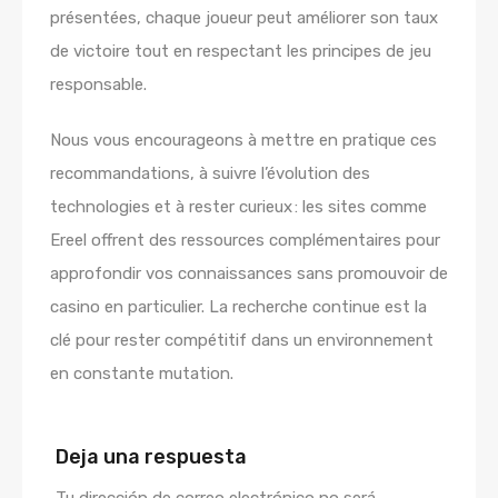
présentées, chaque joueur peut améliorer son taux
de victoire tout en respectant les principes de jeu
responsable.
Nous vous encourageons à mettre en pratique ces
recommandations, à suivre l’évolution des
technologies et à rester curieux : les sites comme
Ereel offrent des ressources complémentaires pour
approfondir vos connaissances sans promouvoir de
casino en particulier. La recherche continue est la
clé pour rester compétitif dans un environnement
en constante mutation.
Deja una respuesta