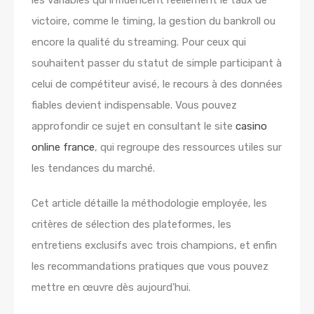
les variables qui influencent réellement le taux de
victoire, comme le timing, la gestion du bankroll ou
encore la qualité du streaming. Pour ceux qui
souhaitent passer du statut de simple participant à
celui de compétiteur avisé, le recours à des données
fiables devient indispensable. Vous pouvez
approfondir ce sujet en consultant le site
casino
online france
, qui regroupe des ressources utiles sur
les tendances du marché.
Cet article détaille la méthodologie employée, les
critères de sélection des plateformes, les
entretiens exclusifs avec trois champions, et enfin
les recommandations pratiques que vous pouvez
mettre en œuvre dès aujourd’hui.