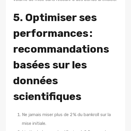
5. Optimiser ses
performances :
recommandations
basées sur les
données
scientifiques
Ne jamais miser plus de 2 % du bankroll sur la
mise initiale.