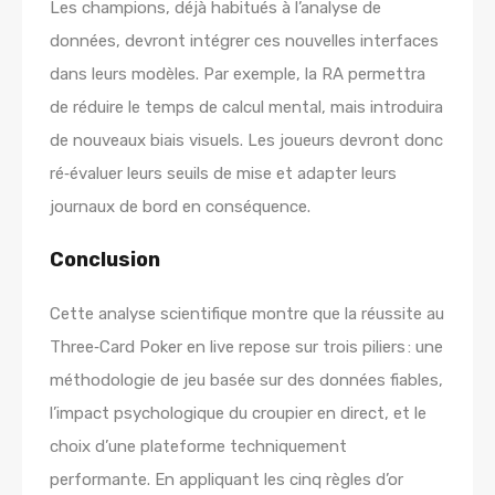
Les champions, déjà habitués à l’analyse de
données, devront intégrer ces nouvelles interfaces
dans leurs modèles. Par exemple, la RA permettra
de réduire le temps de calcul mental, mais introduira
de nouveaux biais visuels. Les joueurs devront donc
ré‑évaluer leurs seuils de mise et adapter leurs
journaux de bord en conséquence.
Conclusion
Cette analyse scientifique montre que la réussite au
Three‑Card Poker en live repose sur trois piliers : une
méthodologie de jeu basée sur des données fiables,
l’impact psychologique du croupier en direct, et le
choix d’une plateforme techniquement
performante. En appliquant les cinq règles d’or