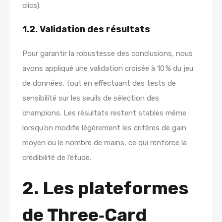
clics).
1.2. Validation des résultats
Pour garantir la robustesse des conclusions, nous
avons appliqué une validation croisée à 10 % du jeu
de données, tout en effectuant des tests de
sensibilité sur les seuils de sélection des
champions. Les résultats restent stables même
lorsqu’on modifie légèrement les critères de gain
moyen ou le nombre de mains, ce qui renforce la
crédibilité de l’étude.
2. Les plateformes
de Three‑Card