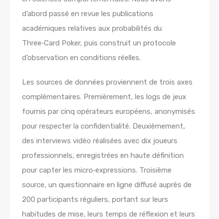
d’abord passé en revue les publications
académiques relatives aux probabilités du
Three‑Card Poker, puis construit un protocole
d’observation en conditions réelles.
Les sources de données proviennent de trois axes
complémentaires. Premièrement, les logs de jeux
fournis par cinq opérateurs européens, anonymisés
pour respecter la confidentialité. Deuxièmement,
des interviews vidéo réalisées avec dix joueurs
professionnels, enregistrées en haute définition
pour capter les micro‑expressions. Troisième
source, un questionnaire en ligne diffusé auprès de
200 participants réguliers, portant sur leurs
habitudes de mise, leurs temps de réflexion et leurs