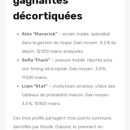
gagnantes
décortiquées
Alex “Maverick”
– ancien trader, spécialisé
dans la gestion du risque. Gain moyen : 4,2 % du
dépôt, 12 000 mains analysées.
Sofia “Flash”
– joueuse mobile, réputée pour
son timing ultra‑rapide. Gain moyen : 3,8 %,
11 500 mains.
Liam “Stat”
– statisticien amateur, utilise des
tableaux de probabilité maison. Gain moyen :
3,5 %, 10 800 mains.
Ces trois profils partagent trois points communs
identifiés par l’étude. D’abord, ils prennent en