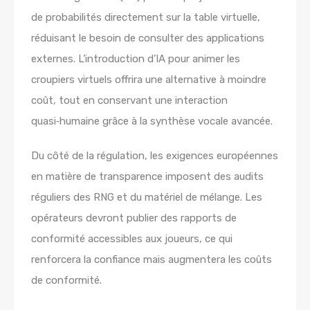
de probabilités directement sur la table virtuelle,
réduisant le besoin de consulter des applications
externes. L’introduction d’IA pour animer les
croupiers virtuels offrira une alternative à moindre
coût, tout en conservant une interaction
quasi‑humaine grâce à la synthèse vocale avancée.
Du côté de la régulation, les exigences européennes
en matière de transparence imposent des audits
réguliers des RNG et du matériel de mélange. Les
opérateurs devront publier des rapports de
conformité accessibles aux joueurs, ce qui
renforcera la confiance mais augmentera les coûts
de conformité.