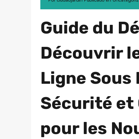
Por
ciudadjardin
Publicado en
Uncategori
Guide du Dé
Découvrir l
Ligne Sous 
Sécurité et
pour les N