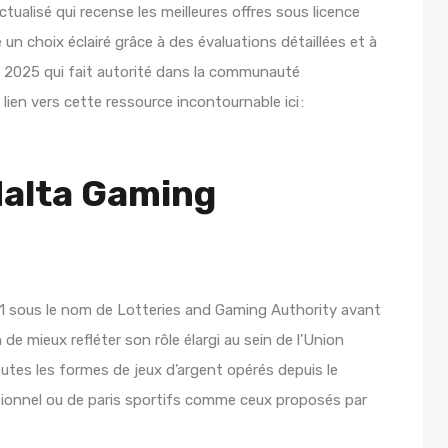
tualisé qui recense les meilleures offres sous licence
n choix éclairé grâce à des évaluations détaillées et à
 2025 qui fait autorité dans la communauté
lien vers cette ressource incontournable ici :
Malta Gaming
1 sous le nom de Lotteries and Gaming Authority avant
de mieux refléter son rôle élargi au sein de l’Union
tes les formes de jeux d’argent opérés depuis le
aditionnel ou de paris sportifs comme ceux proposés par