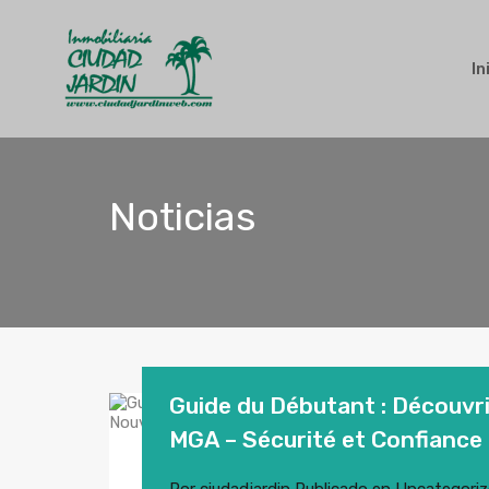
In
Noticias
Guide du Débutant : Découvri
MGA – Sécurité et Confiance