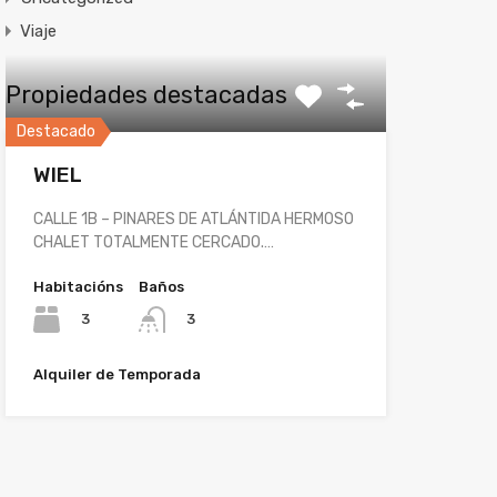
Viaje
Propiedades destacadas
Destacado
WIEL
CALLE 1B – PINARES DE ATLÁNTIDA HERMOSO
CHALET TOTALMENTE CERCADO.…
Habitacións
Baños
3
3
Alquiler de Temporada