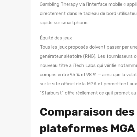
Gambling Therapy via l’interface mobile « app
directement dans le tableau de bord utilisateu
rapide sur smartphone.
Équité des jeux
Tous les jeux proposés doivent passer par une
générateur aléatoire (RNG). Les fournisseu
nouveau titre à iTech Labs qui vérifie notam
compris entre 95 % et 98 % — ainsi que la volat
sur le site officiel de la MGA et permettent au
“Starburst” offre réellement ce qu’il promet au
Comparaison des 
plateformes MGA 