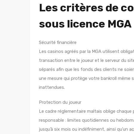
Les critères de c
sous licence MGA
Sécurité financière
Les casinos agréés par la MGA utilisent obliga
transaction entre le joueur et le serveur du si
séparés afin que les fonds des clients ne soi
une mesure qui protège votre bankroll même si 
inattendues.
Protection du joueur
Le cadre réglementaire maltais oblige chaque 
responsable : limites quotidiennes ou hebdoma
jusqu’à six mois ou indéfiniment, ainsi qu’un