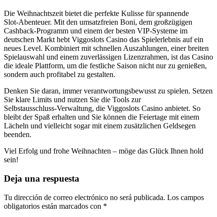
Die Weihnachtszeit bietet die perfekte Kulisse für spannende
Slot‑Abenteuer. Mit den umsatzfreien Boni, dem großzügigen
Cashback‑Programm und einem der besten VIP‑Systeme im
deutschen Markt hebt Viggoslots Casino das Spielerlebnis auf ein
neues Level. Kombiniert mit schnellen Auszahlungen, einer breiten
Spielauswahl und einem zuverlässigen Lizenzrahmen, ist das Casino
die ideale Plattform, um die festliche Saison nicht nur zu genießen,
sondern auch profitabel zu gestalten.
Denken Sie daran, immer verantwortungsbewusst zu spielen. Setzen
Sie klare Limits und nutzen Sie die Tools zur
Selbstausschluss‑Verwaltung, die Viggoslots Casino anbietet. So
bleibt der Spaß erhalten und Sie können die Feiertage mit einem
Lächeln und vielleicht sogar mit einem zusätzlichen Geldsegen
beenden.
Viel Erfolg und frohe Weihnachten – möge das Glück Ihnen hold
sein!
Deja una respuesta
Tu dirección de correo electrónico no será publicada.
Los campos
obligatorios están marcados con
*