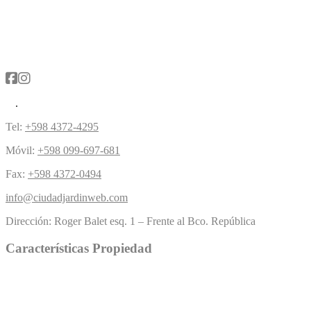
Tel:
+598 4372-4295
Móvil:
+598 099-697-681
Fax:
+598 4372-0494
info@ciudadjardinweb.com
Dirección:
Roger Balet esq. 1 – Frente al Bco. República
Características Propiedad
Piscina
Césped
(5)
Chimenea
(4)
Buen acercamiento
(1)
(10)