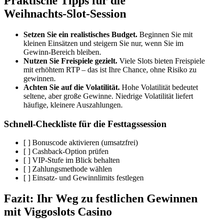
Praktische Tipps für die
Weihnachts‑Slot‑Session
Setzen Sie ein realistisches Budget.
Beginnen Sie mit
kleinen Einsätzen und steigern Sie nur, wenn Sie im
Gewinn‑Bereich bleiben.
Nutzen Sie Freispiele gezielt.
Viele Slots bieten Freispiele
mit erhöhtem RTP – das ist Ihre Chance, ohne Risiko zu
gewinnen.
Achten Sie auf die Volatilität.
Hohe Volatilität bedeutet
seltene, aber große Gewinne. Niedrige Volatilität liefert
häufige, kleinere Auszahlungen.
Schnell‑Checkliste für die Festtagssession
[ ] Bonuscode aktivieren (umsatzfrei)
[ ] Cashback‑Option prüfen
[ ] VIP‑Stufe im Blick behalten
[ ] Zahlungsmethode wählen
[ ] Einsatz‑ und Gewinnlimits festlegen
Fazit: Ihr Weg zu festlichen Gewinnen
mit Viggoslots Casino