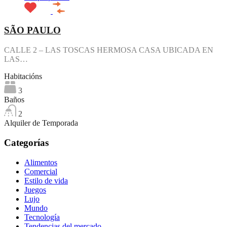
SÃO PAULO
CALLE 2 – LAS TOSCAS HERMOSA CASA UBICADA EN
LAS…
Habitacións
3
Baños
2
Alquiler de Temporada
Categorías
Alimentos
Comercial
Estilo de vida
Juegos
Lujo
Mundo
Tecnología
Tendencias del mercado