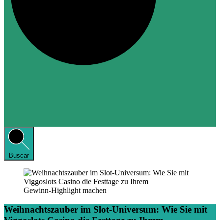
Buscar
Weihnachtszauber im Slot‑Universum: Wie Sie mit