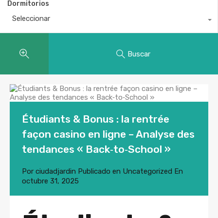
Dormitorios
Seleccionar
Buscar
Étudiants & Bonus : la rentrée
façon casino en ligne – Analyse des
tendances « Back‑to‑School »
Por
ciudadjardin
Publicado en
Uncategorized
En
octubre 31, 2025