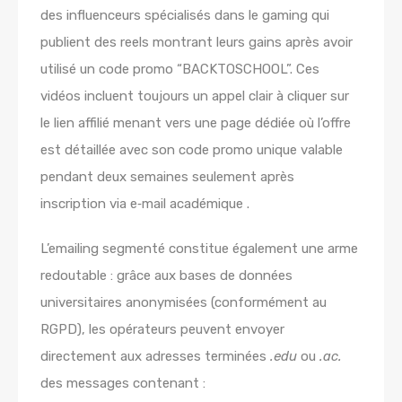
des influenceurs spécialisés dans le gaming qui
publient des reels montrant leurs gains après avoir
utilisé un code promo “BACKTOSCHOOL”. Ces
vidéos incluent toujours un appel clair à cliquer sur
le lien affilié menant vers une page dédiée où l’offre
est détaillée avec son code promo unique valable
pendant deux semaines seulement après
inscription via e‑mail académique .
L’emailing segmenté constitue également une arme
redoutable : grâce aux bases de données
universitaires anonymisées (conformément au
RGPD), les opérateurs peuvent envoyer
directement aux adresses terminées
.edu
ou
.ac.
des messages contenant :