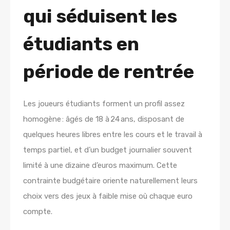
qui séduisent les
étudiants en
période de rentrée
Les joueurs étudiants forment un profil assez
homogène : âgés de 18 à 24 ans, disposant de
quelques heures libres entre les cours et le travail à
temps partiel, et d’un budget journalier souvent
limité à une dizaine d’euros maximum. Cette
contrainte budgétaire oriente naturellement leurs
choix vers des jeux à faible mise où chaque euro
compte.