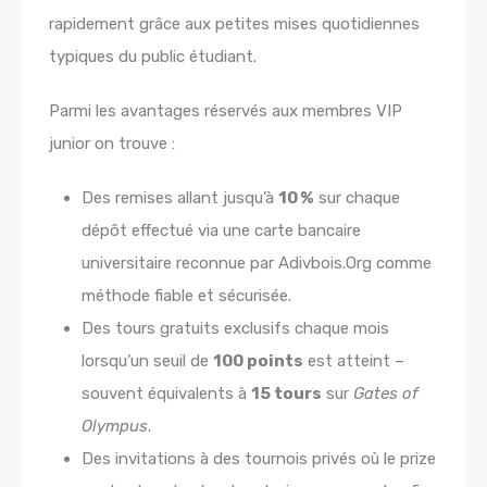
rapidement grâce aux petites mises quotidiennes
typiques du public étudiant.
Parmi les avantages réservés aux membres VIP
junior on trouve :
Des remises allant jusqu’à
10 %
sur chaque
dépôt effectué via une carte bancaire
universitaire reconnue par Adivbois.Org comme
méthode fiable et sécurisée.
Des tours gratuits exclusifs chaque mois
lorsqu’un seuil de
100 points
est atteint –
souvent équivalents à
15 tours
sur
Gates of
Olympus
.
Des invitations à des tournois privés où le prize