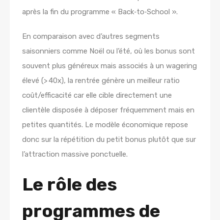
après la fin du programme « Back‑to‑School ».
En comparaison avec d’autres segments
saisonniers comme Noël ou l’été, où les bonus sont
souvent plus généreux mais associés à un wagering
élevé (> 40x), la rentrée génère un meilleur ratio
coût/efficacité car elle cible directement une
clientèle disposée à déposer fréquemment mais en
petites quantités. Le modèle économique repose
donc sur la répétition du petit bonus plutôt que sur
l’attraction massive ponctuelle.
Le rôle des
programmes de