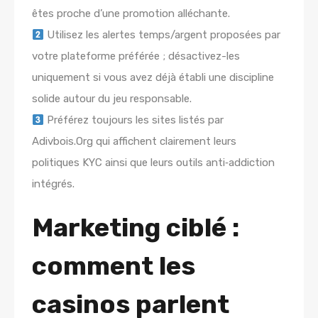
êtes proche d’une promotion alléchante.
Utilisez les alertes temps/argent proposées par
votre plateforme préférée ; désactivez-les
uniquement si vous avez déjà établi une discipline
solide autour du jeu responsable.
Préférez toujours les sites listés par
Adivbois.Org qui affichent clairement leurs
politiques KYC ainsi que leurs outils anti‑addiction
intégrés.
Marketing ciblé :
comment les
casinos parlent