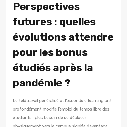
Perspectives
futures : quelles
évolutions attendre
pour les bonus
étudiés après la
pandémie ?
Le télétravail généralisé et l’essor du e‑learning ont
profondément modifié l’emploi du temps libre des
étudiants : plus besoin de se déplacer
physiquement vers le campus signifie davantage