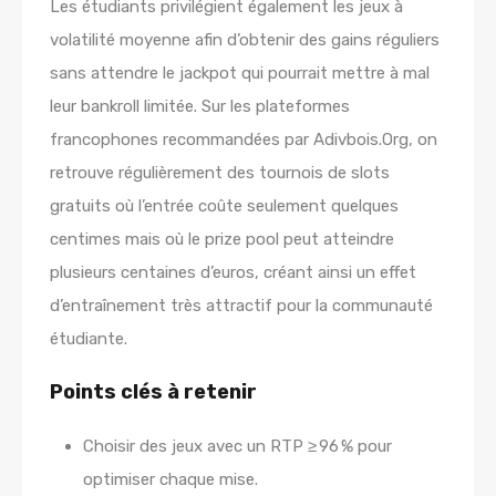
Les étudiants privilégient également les jeux à
volatilité moyenne afin d’obtenir des gains réguliers
sans attendre le jackpot qui pourrait mettre à mal
leur bankroll limitée. Sur les plateformes
francophones recommandées par Adivbois.Org, on
retrouve régulièrement des tournois de slots
gratuits où l’entrée coûte seulement quelques
centimes mais où le prize pool peut atteindre
plusieurs centaines d’euros, créant ainsi un effet
d’entraînement très attractif pour la communauté
étudiante.
Points clés à retenir
Choisir des jeux avec un RTP ≥ 96 % pour
optimiser chaque mise.