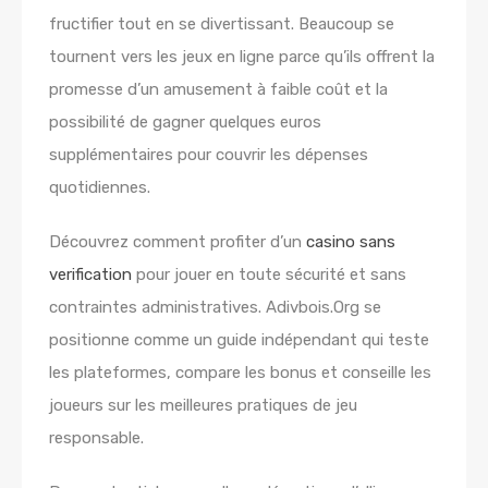
fructifier tout en se divertissant. Beaucoup se
tournent vers les jeux en ligne parce qu’ils offrent la
promesse d’un amusement à faible coût et la
possibilité de gagner quelques euros
supplémentaires pour couvrir les dépenses
quotidiennes.
Découvrez comment profiter d’un
casino sans
verification
pour jouer en toute sécurité et sans
contraintes administratives. Adivbois.Org se
positionne comme un guide indépendant qui teste
les plateformes, compare les bonus et conseille les
joueurs sur les meilleures pratiques de jeu
responsable.