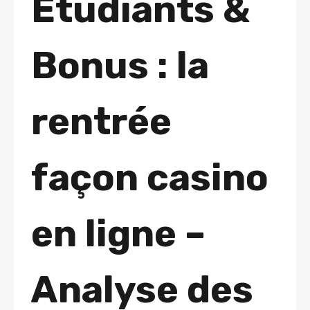
Étudiants &
Bonus : la
rentrée
façon casino
en ligne –
Analyse des