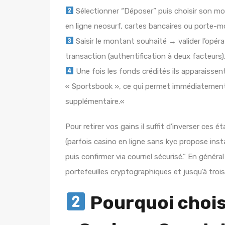
Sélectionner “Déposer” puis choisir son m
en ligne neosurf, cartes bancaires ou porte-mon
Saisir le montant souhaité → valider l’opér
transaction (authentification à deux facteurs)
Une fois les fonds crédités ils apparaisse
« Sportsbook », ce qui permet immédiatement 
supplémentaire.«
Pour retirer vos gains il suffit d’inverser ces 
(parfois casino en ligne sans kyc propose inst
puis confirmer via courriel sécurisé.“ En généra
portefeuilles cryptographiques et jusqu’à trois
Pourquoi chois