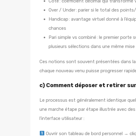
Cote : coefficient décimal qui transforme 
Over / Under : parier si le total des points
Handicap : avantage virtuel donné à l’équi
chances
Pari simple vs combiné : le premier porte 
plusieurs sélections dans une même mise
Ces notions sont souvent présentées dans la 
chaque nouveau venu puisse progresser rapide
c) Comment déposer et retirer su
Le processus est généralement identique quel q
une marche étape par étape illustrée avec des
l’interface utilisateur :
Ouvrir son tableau de bord personnel → cliq