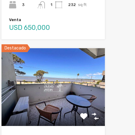
3
232
sq ft
1
Venta
USD 650,000
Destacado