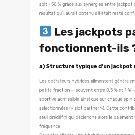
soit +50 % grâce aux synergies entre jackpot 
résultat qu’il aurait obtenu s’il était resté co
Les jackpots p
fonctionnent-ils 
a) Structure typique d’un jackpot 
Les opérateurs hybrides alimentent générale
petite fraction — souvent entre 0,5 % et 1 %
sportive admissible ainsi que sur chaque spin
sélectionnées (« slot partner »). Cette contr
seuil prédéfini qui déclenche alors le paieme
fréquence