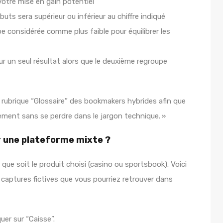
votre mise en gain potentiel
/buts sera supérieur ou inférieur au chiffre indiqué
pe considérée comme plus faible pour équilibrer les
sur un seul résultat alors que le deuxième regroupe
rubrique “Glossaire” des bookmakers hybrides afin que
ment sans se perdre dans le jargon technique. »
r une plateforme mixte ?
ue soit le produit choisi (casino ou sportsbook). Voici
 captures fictives que vous pourriez retrouver dans
uer sur “Caisse”.