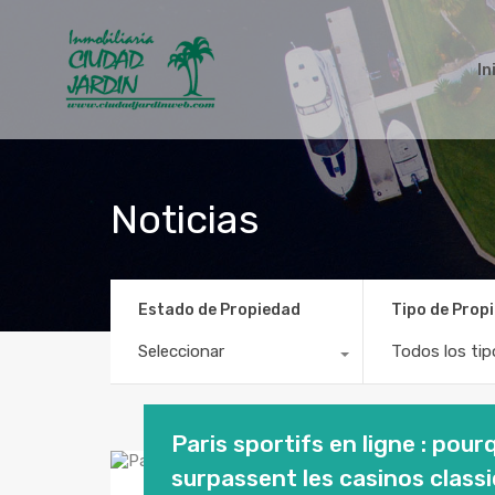
In
Noticias
Estado de Propiedad
Tipo de Prop
Seleccionar
Todos los tip
Paris sportifs en ligne : pou
surpassent les casinos class