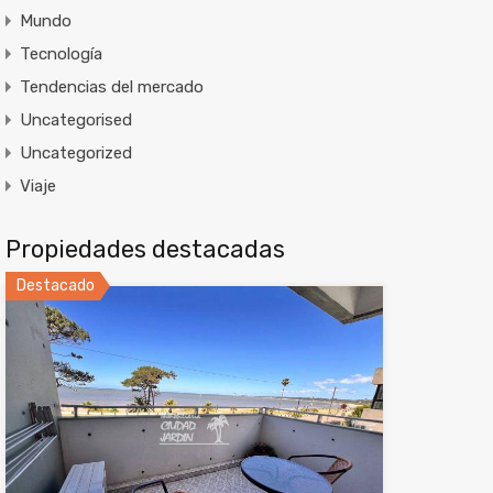
Mundo
Tecnología
Tendencias del mercado
Uncategorised
Uncategorized
Viaje
Propiedades destacadas
Destacado