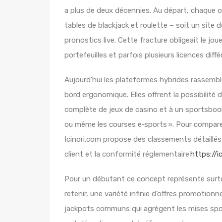
a plus de deux décennies. Au départ, chaque o
tables de blackjack et roulette – soit un site d
pronostics live. Cette fracture obligeait le jou
portefeuilles et parfois plusieurs licences dif
Aujourd’hui les plateformes hybrides rassembl
bord ergonomique. Elles offrent la possibilité
complète de jeux de casino et à un sportsbook 
ou même les courses e‑sports ». Pour compare
Icinori.com propose des classements détaillés b
client et la conformité réglementaire
https://i
Pour un débutant ce concept représente surto
retenir, une variété infinie d’offres promotionn
jackpots communs qui agrègent les mises sporti