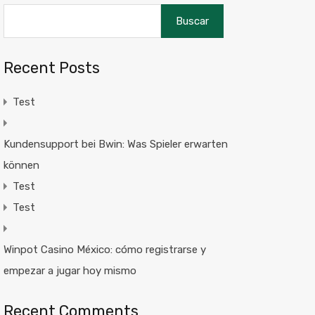
Buscar
Recent Posts
Test
Kundensupport bei Bwin: Was Spieler erwarten
können
Test
Test
Winpot Casino México: cómo registrarse y
empezar a jugar hoy mismo
Recent Comments