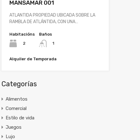
MANSAMAR 001
ATLANTIDA PROPIEDAD UBICADA SOBRE LA
RAMBLA DE ATLÁNTIDA, CON UNA…
Habitacións
Baños
2
1
Alquiler de Temporada
Categorías
Alimentos
Comercial
Estilo de vida
Juegos
Lujo