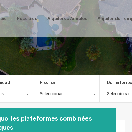
Inicio
Nosotros
Alquileres Anuales
Alqui
icio
Nosotros
Alquileres Anuales
Alquiler de Te
iedad
Piscina
Dormitorio
os
Seleccionar
Seleccionar
rquoi les plateformes combinées
iques