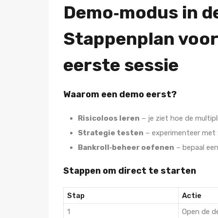
Demo‑modus in de 
Stappenplan voor
eerste sessie
Waarom een demo eerst?
Risicoloos leren
– je ziet hoe de multipl
Strategie testen
– experimenteer met 
Bankroll‑beheer oefenen
– bepaal een 
Stappen om direct te starten
Stap
Actie
1
Open de de