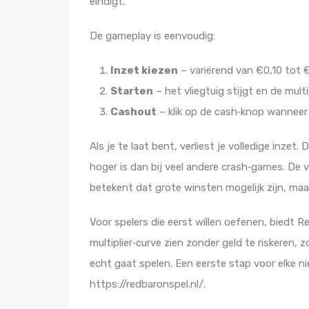
eindigt.
De gameplay is eenvoudig:
Inzet kiezen
– variërend van €0,10 tot 
Starten
– het vliegtuig stijgt en de multi
Cashout
– klik op de cash‑knop wanneer
Als je te laat bent, verliest je volledige inzet
hoger is dan bij veel andere crash‑games. De 
betekent dat grote winsten mogelijk zijn, maar 
Voor spelers die eerst willen oefenen, biedt 
multiplier‑curve zien zonder geld te riskeren, 
echt gaat spelen. Een eerste stap voor elke 
https://redbaronspel.nl/.