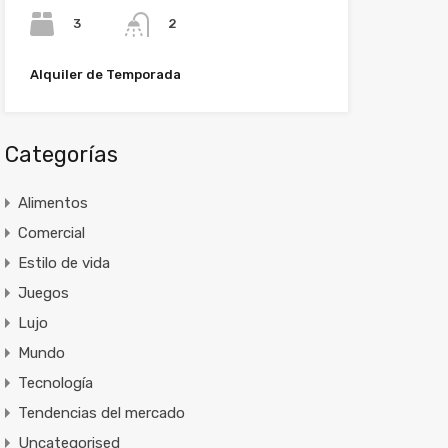
3
2
Alquiler de Temporada
Categorías
Alimentos
Comercial
Estilo de vida
Juegos
Lujo
Mundo
Tecnología
Tendencias del mercado
Uncategorised