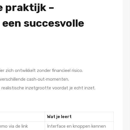
praktijk –
 een succesvolle
ier zich ontwikkelt zonder financieel risico.
verschillende cash‑out‑momenten.
realistische inzetgrootte voordat je echt inzet.
Wat je leert
mo via de link
Interface en knoppen kennen