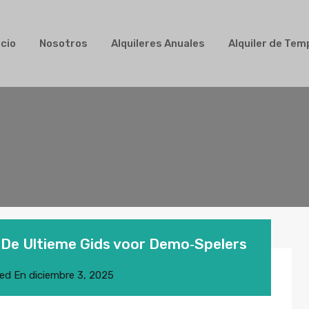
Inicio
Nosotros
Alquileres Anuales
Alqui
icio
Nosotros
Alquileres Anuales
Alquiler de Te
De Ultieme Gids voor Demo‑Spelers
zed
En
diciembre 3, 2025