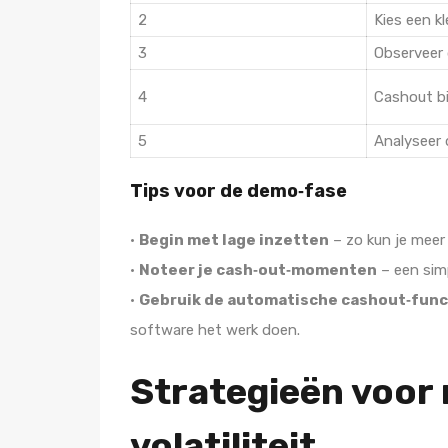
2
Kies een kl
3
Observeer 
4
Cashout bi
5
Analyseer 
Tips voor de demo‑fase
•
Begin met lage inzetten
– zo kun je meer
•
Noteer je cash‑out‑momenten
– een simp
•
Gebruik de automatische cashout‑func
software het werk doen.
Strategieën voor
volatiliteit