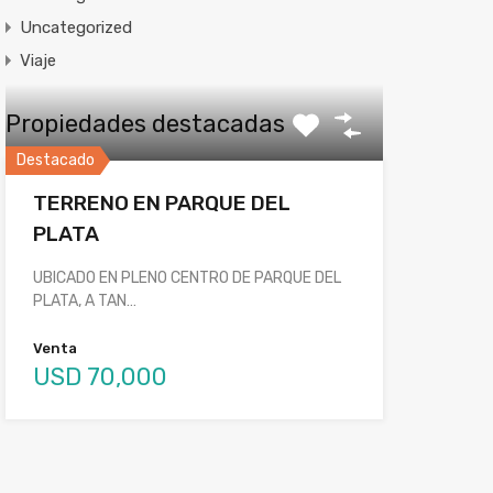
Uncategorized
Viaje
Propiedades destacadas
Destacado
TERRENO EN PARQUE DEL
PLATA
UBICADO EN PLENO CENTRO DE PARQUE DEL
PLATA, A TAN…
Venta
USD 70,000