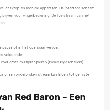
wel desktop als mobiele apparaten. De interface schaalt
lijven voor vingerbediening. De live‑stream van het
gen.
e pauze of in het openbaar vervoer.
is voldoende.
ver grote multiplier‑pieken (indien ingeschakeld).
ding; een onderbroken stream kan leiden tot gemiste
van Red Baron – Een