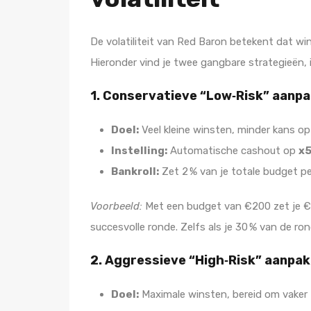
De volatiliteit van Red Baron betekent dat w
Hieronder vind je twee gangbare strategieën, 
1. Conservatieve “Low‑Risk” aanp
Doel:
Veel kleine winsten, minder kans op 
Instelling:
Automatische cashout op
x
Bankroll:
Zet 2 % van je totale budget pe
Voorbeeld:
Met een budget van €200 zet je €4
succesvolle ronde. Zelfs als je 30 % van de rondes
2. Aggressieve “High‑Risk” aanpak
Doel:
Maximale winsten, bereid om vaker t