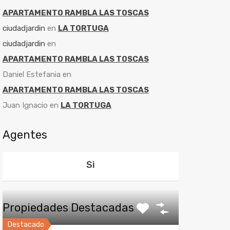
APARTAMENTO RAMBLA LAS TOSCAS
ciudadjardin
en
LA TORTUGA
ciudadjardin
en
APARTAMENTO RAMBLA LAS TOSCAS
Daniel Estefania
en
APARTAMENTO RAMBLA LAS TOSCAS
Juan Ignacio
en
LA TORTUGA
Agentes
Si
Propiedades Destacadas
Destacado