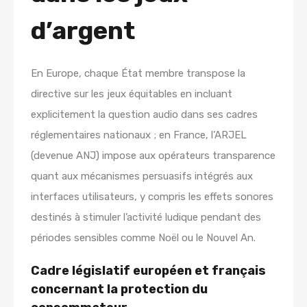
d’argent
En Europe, chaque État membre transpose la
directive sur les jeux équitables en incluant
explicitement la question audio dans ses cadres
réglementaires nationaux ; en France, l’ARJEL
(devenue ANJ) impose aux opérateurs transparence
quant aux mécanismes persuasifs intégrés aux
interfaces utilisateurs, y compris les effets sonores
destinés à stimuler l’activité ludique pendant des
périodes sensibles comme Noël ou le Nouvel An.
Cadre législatif européen et français
concernant la protection du