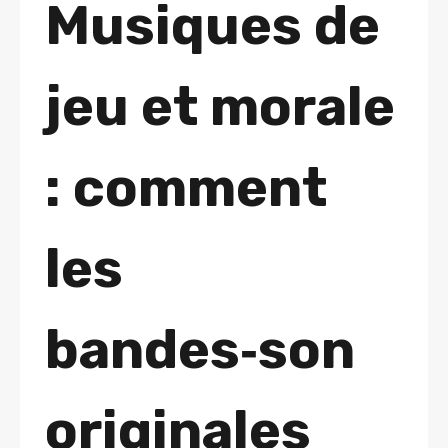
Musiques de
jeu et morale
: comment
les
bandes‑son
originales