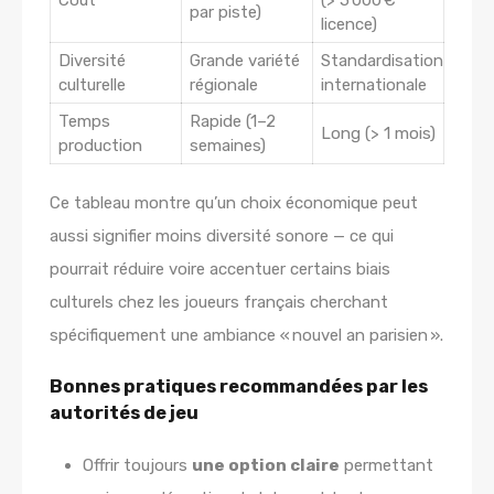
Coût
(> 5 000 €
par piste)
licence)
Diversité
Grande variété
Standardisation
culturelle
régionale
internationale
Temps
Rapide (1–2
Long (> 1 mois)
production
semaines)
Ce tableau montre qu’un choix économique peut
aussi signifier moins diversité sonore — ce qui
pourrait réduire voire accentuer certains biais
culturels chez les joueurs français cherchant
spécifiquement une ambiance « nouvel an parisien ».
Bonnes pratiques recommandées par les
autorités de jeu
Offrir toujours
une option claire
permettant