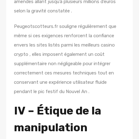
amendes allant jusqu’à plusieurs millions d’euros
selon la gravité constatée .
Peugeotscotteurs.fr souligne régulièrement que
même si ces exigences renforcent la confiance
envers les sites listés parmi les meilleurs casino
crypto , elles imposent également un coût
supplémentaire non négligeable pour intégrer
correctement ces mesures techniques tout en
conservant une expérience utilisateur fluide
pendant le pic festif du Nouvel An .
IV – Étique de la
manipulation