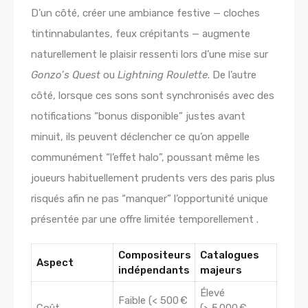
D’un côté, créer une ambiance festive — cloches
tintinnabulantes, feux crépitants — augmente
naturellement le plaisir ressenti lors d’une mise sur
Gonzo’s Quest
ou
Lightning Roulette
. De l’autre
côté, lorsque ces sons sont synchronisés avec des
notifications “bonus disponible” justes avant
minuit, ils peuvent déclencher ce qu’on appelle
communément “l’effet halo”, poussant même les
joueurs habituellement prudents vers des paris plus
risqués afin ne pas “manquer” l’opportunité unique
présentée par une offre limitée temporellement .
Compositeurs
Catalogues
Aspect
indépendants
majeurs
Élevé
Faible (< 500 €