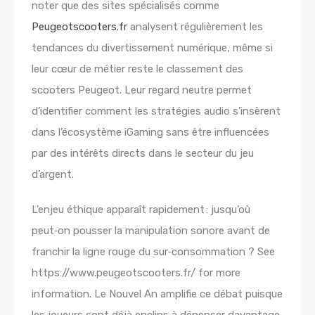
noter que des sites spécialisés comme
Peugeotscooters.fr
analysent régulièrement les
tendances du divertissement numérique, même si
leur cœur de métier reste le classement des
scooters Peugeot. Leur regard neutre permet
d’identifier comment les stratégies audio s’insèrent
dans l’écosystème iGaming sans être influencées
par des intérêts directs dans le secteur du jeu
d’argent.
L’enjeu éthique apparaît rapidement : jusqu’où
peut‑on pousser la manipulation sonore avant de
franchir la ligne rouge du sur‑consommation ? See
https://www.peugeotscooters.fr/ for more
information. Le Nouvel An amplifie ce débat puisque