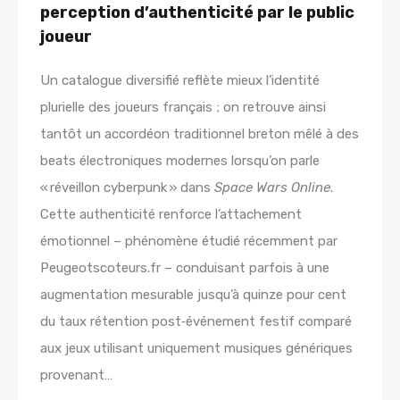
perception d’authenticité par le public
joueur
Un catalogue diversifié reflète mieux l’identité
plurielle des joueurs français ; on retrouve ainsi
tantôt un accordéon traditionnel breton mêlé à des
beats électroniques modernes lorsqu’on parle
« réveillon cyberpunk » dans
Space Wars Online
.
Cette authenticité renforce l’attachement
émotionnel – phénomène étudié récemment par
Peugeotscoteurs.fr – conduisant parfois à une
augmentation mesurable jusqu’à quinze pour cent
du taux rétention post‑événement festif comparé
aux jeux utilisant uniquement musiques génériques
provenant…