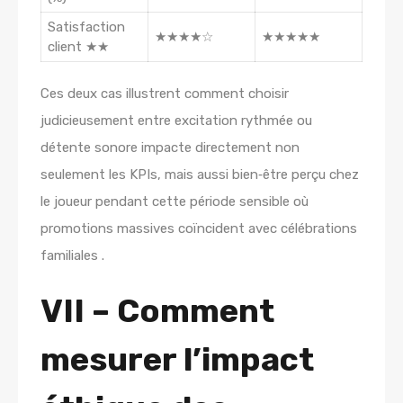
Satisfaction
★★★★☆
★★★★★
client ★★
Ces deux cas illustrent comment choisir
judicieusement entre excitation rythmée ou
détente sonore impacte directement non
seulement les KPIs, mais aussi bien‑être perçu chez
le joueur pendant cette période sensible où
promotions massives coïncident avec célébrations
familiales .
VII – Comment
mesurer l’impact