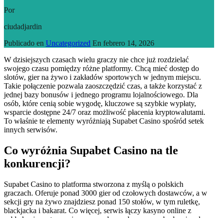
Por
ciudadjardin
Publicado en
Uncategorized
En
febrero 14, 2026
W dzisiejszych czasach wielu graczy nie chce już rozdzielać
swojego czasu pomiędzy różne platformy. Chcą mieć dostęp do
slotów, gier na żywo i zakładów sportowych w jednym miejscu.
Takie połączenie pozwala zaoszczędzić czas, a także korzystać z
jednej bazy bonusów i jednego programu lojalnościowego. Dla
osób, które cenią sobie wygodę, kluczowe są szybkie wypłaty,
wsparcie dostępne 24/7 oraz możliwość płacenia kryptowalutami.
To właśnie te elementy wyróżniają Supabet Casino spośród setek
innych serwisów.
Co wyróżnia Supabet Casino na tle
konkurencji?
Supabet Casino to platforma stworzona z myślą o polskich
graczach. Oferuje ponad 3000 gier od czołowych dostawców, a w
sekcji gry na żywo znajdziesz ponad 150 stołów, w tym ruletkę,
blackjacka i bakarat. Co więcej, serwis łączy kasyno online z