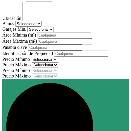
Ubicación
Baños
Garajes Min.
Área Mínima
(m²)
Área Máxima
(m²)
Palabra clave
Identificación de Propiedad
Precio Mínimo
Precio Máximo
Precio Mínimo
Precio Máximo