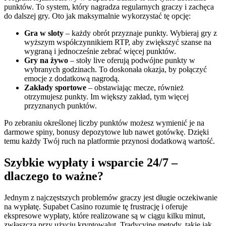
punktów. To system, który nagradza regularnych graczy i zachęca
do dalszej gry. Oto jak maksymalnie wykorzystać tę opcję:
Gra w sloty
– każdy obrót przyznaje punkty. Wybieraj gry z
wyższym współczynnikiem RTP, aby zwiększyć szanse na
wygraną i jednocześnie zebrać więcej punktów.
Gry na żywo
– stoły live oferują podwójne punkty w
wybranych godzinach. To doskonała okazja, by połączyć
emocje z dodatkową nagrodą.
Zakłady sportowe
– obstawiając mecze, również
otrzymujesz punkty. Im większy zakład, tym więcej
przyznanych punktów.
Po zebraniu określonej liczby punktów możesz wymienić je na
darmowe spiny, bonusy depozytowe lub nawet gotówkę. Dzięki
temu każdy Twój ruch na platformie przynosi dodatkową wartość.
Szybkie wypłaty i wsparcie 24/7 –
dlaczego to ważne?
Jednym z najczęstszych problemów graczy jest długie oczekiwanie
na wypłatę. Supabet Casino rozumie tę frustrację i oferuje
ekspresowe wypłaty, które realizowane są w ciągu kilku minut,
zwłaszcza przy użyciu kryptowalut. Tradycyjne metody, takie jak