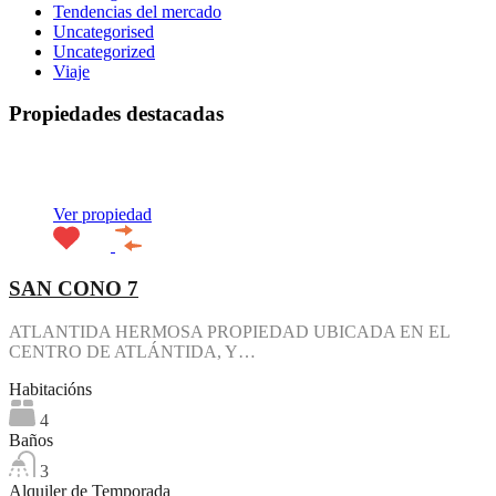
Tendencias del mercado
Uncategorised
Uncategorized
Viaje
Propiedades destacadas
Destacado
Ver propiedad
SAN CONO 7
ATLANTIDA HERMOSA PROPIEDAD UBICADA EN EL
CENTRO DE ATLÁNTIDA, Y…
Habitacións
4
Baños
3
Alquiler de Temporada