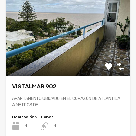
VISTALMAR 902
APARTAMENTO UBICADO EN EL CORAZÓN DE ATLÁNTIDA,
A METROS DE…
Habitacións
Baños
1
1