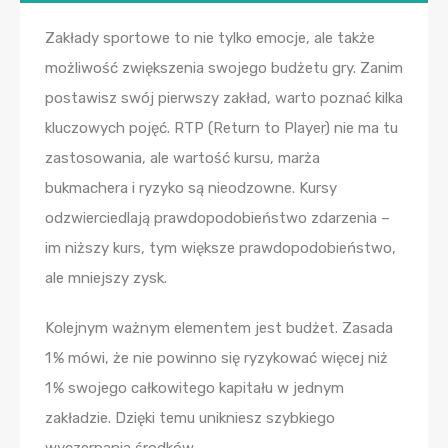
Zakłady sportowe to nie tylko emocje, ale także
możliwość zwiększenia swojego budżetu gry. Zanim
postawisz swój pierwszy zakład, warto poznać kilka
kluczowych pojęć. RTP (Return to Player) nie ma tu
zastosowania, ale wartość kursu, marża
bukmachera i ryzyko są nieodzowne. Kursy
odzwierciedlają prawdopodobieństwo zdarzenia –
im niższy kurs, tym większe prawdopodobieństwo,
ale mniejszy zysk.
Kolejnym ważnym elementem jest budżet. Zasada
1 % mówi, że nie powinno się ryzykować więcej niż
1 % swojego całkowitego kapitału w jednym
zakładzie. Dzięki temu unikniesz szybkiego