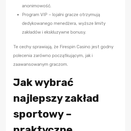
anonimowość.
Program VIP – lojalni gracze otrzymują
dedykowanego menedżera, wyższe limity
zakładów i ekskluzywne bonusy.
Te cechy sprawiają, że Firespin Casino jest godny
polecenia zarówno początkującym, jak i
zaawansowanym graczom.
Jak wybrać
najlepszy zakład
sportowy –
praktyczne