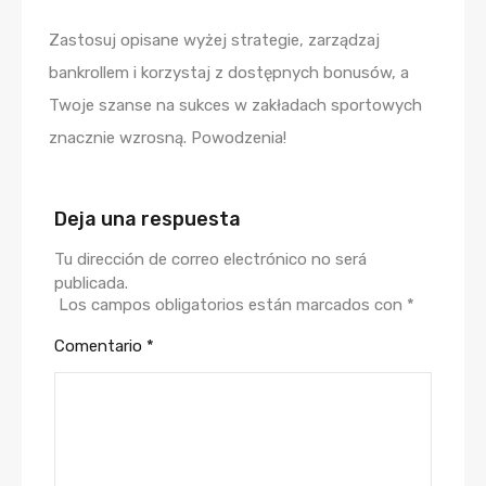
Zastosuj opisane wyżej strategie, zarządzaj
bankrollem i korzystaj z dostępnych bonusów, a
Twoje szanse na sukces w zakładach sportowych
znacznie wzrosną. Powodzenia!
Deja una respuesta
Tu dirección de correo electrónico no será
publicada.
Los campos obligatorios están marcados con
*
Comentario
*