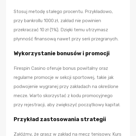
Stosuj metodę stałego procentu. Przykładowo,
przy bankrollu 1000 zł, zakład nie powinien
przekraczać 10 zł (1 %). Dzięki temu utrzymasz
płynność finansową nawet przy serii przegranych.
Wykorzystanie bonusów i promocji
Firespin Casino oferuje bonus powitalny oraz
regularne promocje w sekcji sportowej, takie jak
podwojenie wygranej przy zakładach na określone
mecze. Warto skorzystać z kodu promocyjnego
przy rejestracji, aby zwiększyć początkowy kapitał.
Przykład zastosowania strategii
Załóżmy, że grasz w zakład na mecz tenisowy. Kurs