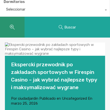
Dormitorios
Seleccionar
Buscar
Ekspercki przewodnik po
zakładach sportowych w Firespin
Casino – jak wybrać najlepsze typy
i maksymalizować wygrane
Por
ciudadjardin
Publicado en
Uncategorized
En
marzo 25, 2026