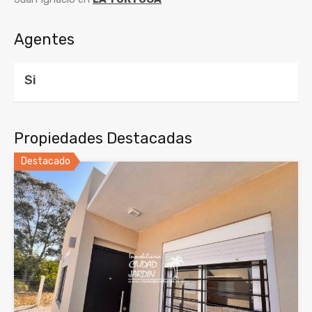
Agentes
Si
Propiedades Destacadas
Destacado