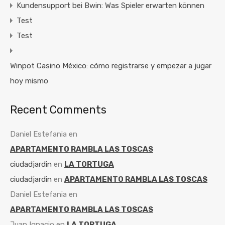
Kundensupport bei Bwin: Was Spieler erwarten können
Test
Test
Winpot Casino México: cómo registrarse y empezar a jugar
hoy mismo
Recent Comments
Daniel Estefania
en
APARTAMENTO RAMBLA LAS TOSCAS
ciudadjardin
en
LA TORTUGA
ciudadjardin
en
APARTAMENTO RAMBLA LAS TOSCAS
Daniel Estefania
en
APARTAMENTO RAMBLA LAS TOSCAS
Juan Ignacio
en
LA TORTUGA