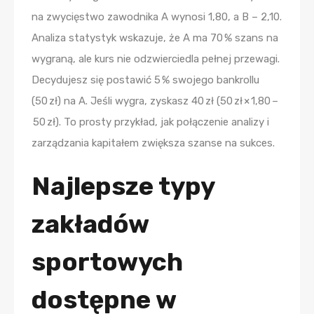
na zwycięstwo zawodnika A wynosi 1,80, a B – 2,10.
Analiza statystyk wskazuje, że A ma 70 % szans na
wygraną, ale kurs nie odzwierciedla pełnej przewagi.
Decydujesz się postawić 5 % swojego bankrollu
(50 zł) na A. Jeśli wygra, zyskasz 40 zł (50 zł × 1,80 –
50 zł). To prosty przykład, jak połączenie analizy i
zarządzania kapitałem zwiększa szanse na sukces.
Najlepsze typy
zakładów
sportowych
dostępne w