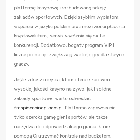
platformę kasynową i rozbudowaną sekcję
zakładów sportowych. Dzięki szybkim wypłatom,
wsparciu w języku polskim oraz możliwości płacenia
kryptowalutami, serwis wyróżnia się na tle
konkurencji. Dodatkowo, bogaty program VIP i
liczne promocje zwiększają wartość gry dla stałych
graczy.
Jeśli szukasz miejsca, które oferuje zarówno
wysokiej jakości kasyno na żywo, jak i solidne
zakłady sportowe, warto odwiedzić
firespincasinopl.com.pl
. Platforma zapewnia nie
tylko szeroką gamę gier i sportów, ale także
narzędzia do odpowiedzialnego grania, które
pomogą Ci utrzymać kontrolę nad budżetem.