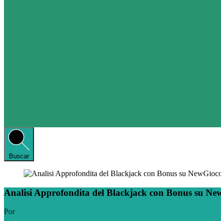
Buscar
Analisi Approfondita del Blackjack con Bonus su New
Por