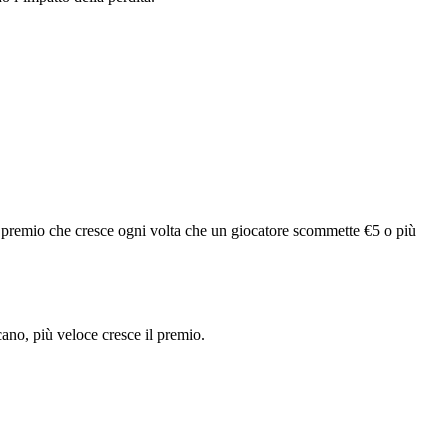
n premio che cresce ogni volta che un giocatore scommette €5 o più
ano, più veloce cresce il premio.