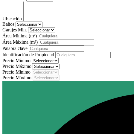
Ubicación
Baños
Garajes Min.
Área Mínima
(m²)
Área Máxima
(m²)
Palabra clave
Identificación de Propiedad
Precio Mínimo
Precio Máximo
Precio Mínimo
Precio Máximo