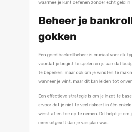
waarmee je kunt oefenen zonder echt geld in 
Beheer je bankroll
gokken
Een goed bankrollbeheer is cruciaal voor elk t
voordat je begint te spelen en je aan dat budg
te beperken, maar ook om je winsten te maximal
wanneer je wint, maar dit kan leiden tot onver
Een effectieve strategie is om je inzet te bas
ervoor dat je niet te veel riskeert in één enke
winst af en toe op te nemen. Dit helpt je om
meer uitgeeft dan je van plan was.