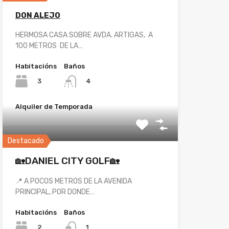
DON ALEJO
HERMOSA CASA SOBRE AVDA. ARTIGAS, A
100 METROS DE LA…
Habitacións
Baños
3
4
Alquiler de Temporada
Destacado
🏡DANIEL CITY GOLF🏡
📍 A POCOS METROS DE LA AVENIDA
PRINCIPAL, POR DONDE…
Habitacións
Baños
2
1