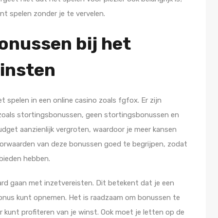
kunt spelen zonder je te vervelen.
bonussen bij het
winsten
 spelen in een online casino zoals fgfox. Er zijn
 zoals stortingsbonussen, geen stortingsbonussen en
udget aanzienlijk vergroten, waardoor je meer kansen
voorwaarden van deze bonussen goed te begrijpen, zodat
 bieden hebben.
rd gaan met inzetvereisten. Dit betekent dat je een
 bonus kunt opnemen. Het is raadzaam om bonussen te
er kunt profiteren van je winst. Ook moet je letten op de