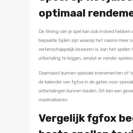
optimaal rendem
De timing van je spel kan ook invloed hebben
bepaalde tijden zijn waarop het casino meer o
wetenschappelijk bewezen is, kan het spelen 
uitbetaling te krijgen, omdat er minder spelers 
Daarnaast kunnen speciale evenementen of to
de kalender van fgfox in de gaten voor specia
uitbetalingen kunnen bieden. Dit kan een gewe
maximaliseren.
Vergelijk fgfox b