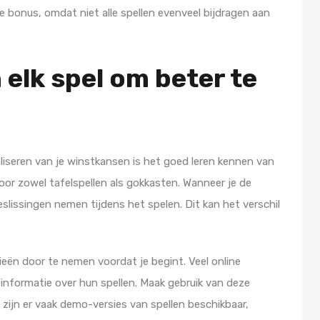
de bonus, omdat niet alle spellen evenveel bijdragen aan
 elk spel om beter te
liseren van je winstkansen is het goed leren kennen van
 voor zowel tafelspellen als gokkasten. Wanneer je de
eslissingen nemen tijdens het spelen. Dit kan het verschil
ieën door te nemen voordat je begint. Veel online
 informatie over hun spellen. Maak gebruik van deze
zijn er vaak demo-versies van spellen beschikbaar,