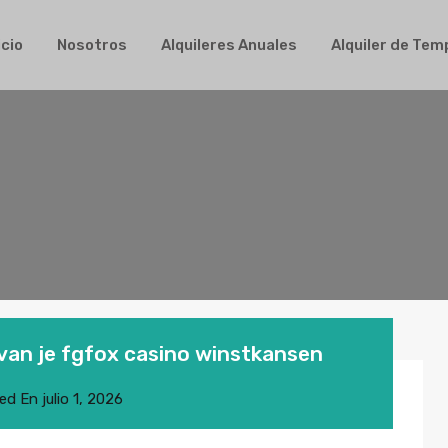
Inicio
Nosotros
Alquileres Anuales
Alqui
icio
Nosotros
Alquileres Anuales
Alquiler de Te
van je fgfox casino winstkansen
zed
En
julio 1, 2026