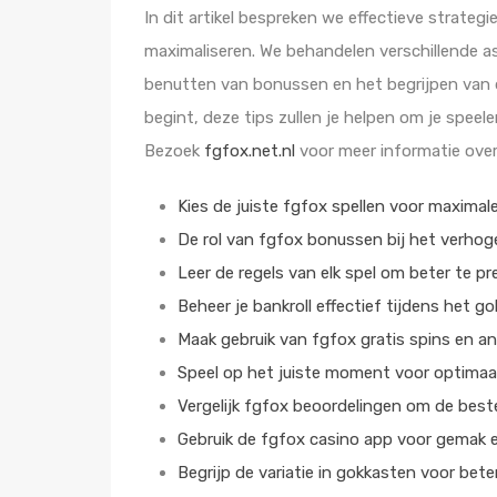
In dit artikel bespreken we effectieve strateg
maximaliseren. We behandelen verschillende as
benutten van bonussen en het begrijpen van de
begint, deze tips zullen je helpen om je speel
Bezoek
fgfox.net.nl
voor meer informatie over
Kies de juiste fgfox spellen voor maximal
De rol van fgfox bonussen bij het verhog
Leer de regels van elk spel om beter te pr
Beheer je bankroll effectief tijdens het g
Maak gebruik van fgfox gratis spins en a
Speel op het juiste moment voor optima
Vergelijk fgfox beoordelingen om de beste
Gebruik de fgfox casino app voor gemak e
Begrijp de variatie in gokkasten voor bet