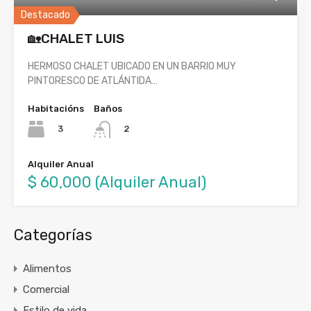
Destacado
🏡CHALET LUIS
HERMOSO CHALET UBICADO EN UN BARRIO MUY
PINTORESCO DE ATLÁNTIDA…
Habitacións
Baños
3
2
Alquiler Anual
$ 60,000 (Alquiler Anual)
Categorías
Alimentos
Comercial
Estilo de vida