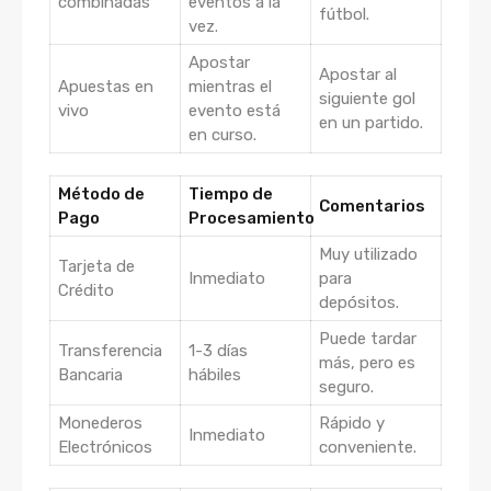
combinadas
eventos a la
fútbol.
vez.
Apostar
Apostar al
Apuestas en
mientras el
siguiente gol
vivo
evento está
en un partido.
en curso.
Método de
Tiempo de
Comentarios
Pago
Procesamiento
Muy utilizado
Tarjeta de
Inmediato
para
Crédito
depósitos.
Puede tardar
Transferencia
1-3 días
más, pero es
Bancaria
hábiles
seguro.
Monederos
Rápido y
Inmediato
Electrónicos
conveniente.