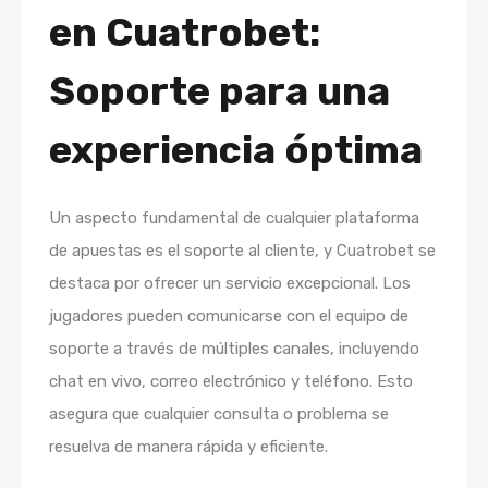
en Cuatrobet:
Soporte para una
experiencia óptima
Un aspecto fundamental de cualquier plataforma
de apuestas es el soporte al cliente, y Cuatrobet se
destaca por ofrecer un servicio excepcional. Los
jugadores pueden comunicarse con el equipo de
soporte a través de múltiples canales, incluyendo
chat en vivo, correo electrónico y teléfono. Esto
asegura que cualquier consulta o problema se
resuelva de manera rápida y eficiente.