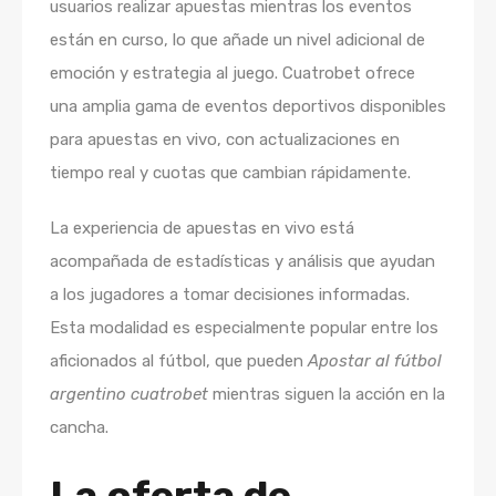
usuarios realizar apuestas mientras los eventos
están en curso, lo que añade un nivel adicional de
emoción y estrategia al juego. Cuatrobet ofrece
una amplia gama de eventos deportivos disponibles
para apuestas en vivo, con actualizaciones en
tiempo real y cuotas que cambian rápidamente.
La experiencia de apuestas en vivo está
acompañada de estadísticas y análisis que ayudan
a los jugadores a tomar decisiones informadas.
Esta modalidad es especialmente popular entre los
aficionados al fútbol, que pueden
Apostar al fútbol
argentino cuatrobet
mientras siguen la acción en la
cancha.
La oferta de