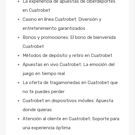
La experiencia de apuestas de ciberdeportes
en Cuatrobet
Casino en línea Cuatrobet: Diversión y
entretenimiento garantizados
Bonos y promociones: El bono de bienvenida
Cuatrobet
Métodos de depósito y retiro en Cuatrobet
Apuestas en vivo Cuatrobet: La emoción del
juego en tiempo real
La oferta de tragamonedas en Cuatrobet que
no te puedes perder
Cuatrobet en dispositivos móviles: Apuesta
donde quieras
Atención al cliente en Cuatrobet: Soporte para
una experiencia óptima