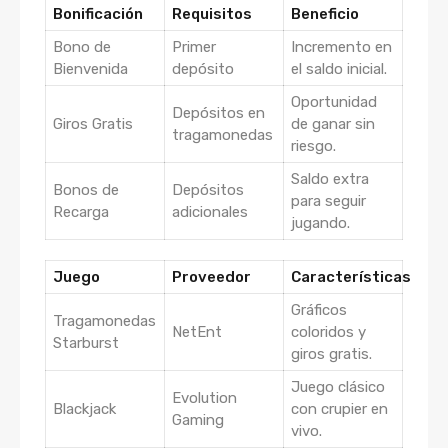
Bonificación
Requisitos
Beneficio
Bono de
Primer
Incremento en
Bienvenida
depósito
el saldo inicial.
Oportunidad
Depósitos en
Giros Gratis
de ganar sin
tragamonedas
riesgo.
Saldo extra
Bonos de
Depósitos
para seguir
Recarga
adicionales
jugando.
Juego
Proveedor
Características
Gráficos
Tragamonedas
NetEnt
coloridos y
Starburst
giros gratis.
Juego clásico
Evolution
Blackjack
con crupier en
Gaming
vivo.