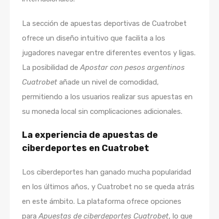
La sección de apuestas deportivas de Cuatrobet
ofrece un diseño intuitivo que facilita a los
jugadores navegar entre diferentes eventos y ligas.
La posibilidad de
Apostar con pesos argentinos
Cuatrobet
añade un nivel de comodidad,
permitiendo a los usuarios realizar sus apuestas en
su moneda local sin complicaciones adicionales.
La experiencia de apuestas de
ciberdeportes en Cuatrobet
Los ciberdeportes han ganado mucha popularidad
en los últimos años, y Cuatrobet no se queda atrás
en este ámbito. La plataforma ofrece opciones
para
Apuestas de ciberdeportes Cuatrobet
, lo que