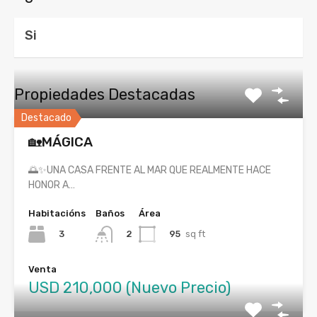
Si
Propiedades Destacadas
Destacado
🏡MÁGICA
🌅✨UNA CASA FRENTE AL MAR QUE REALMENTE HACE
HONOR A…
Habitacións
Baños
Área
3
95
sq ft
2
Venta
USD 210,000 (Nuevo Precio)