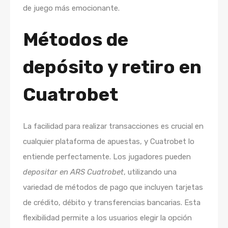
de juego más emocionante.
Métodos de
depósito y retiro en
Cuatrobet
La facilidad para realizar transacciones es crucial en
cualquier plataforma de apuestas, y Cuatrobet lo
entiende perfectamente. Los jugadores pueden
depositar en ARS Cuatrobet
, utilizando una
variedad de métodos de pago que incluyen tarjetas
de crédito, débito y transferencias bancarias. Esta
flexibilidad permite a los usuarios elegir la opción