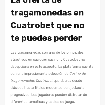
tragamonedas en
Cuatrobet que no
te puedes perder
Las tragamonedas son uno de los principales
atractivos en cualquier casino, y Cuatrobet no
decepciona en este aspecto. La plataforma cuenta
con una impresionante selección de
Casino de
tragamonedas Cuatrobet
que abarca desde
clásicos hasta títulos modernos con jackpots
progresivos. Los jugadores pueden disfrutar de
diferentes temáticas y estilos de juego,