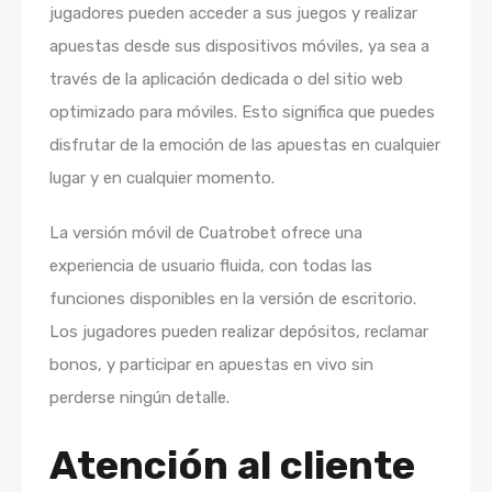
jugadores pueden acceder a sus juegos y realizar
apuestas desde sus dispositivos móviles, ya sea a
través de la aplicación dedicada o del sitio web
optimizado para móviles. Esto significa que puedes
disfrutar de la emoción de las apuestas en cualquier
lugar y en cualquier momento.
La versión móvil de Cuatrobet ofrece una
experiencia de usuario fluida, con todas las
funciones disponibles en la versión de escritorio.
Los jugadores pueden realizar depósitos, reclamar
bonos, y participar en apuestas en vivo sin
perderse ningún detalle.
Atención al cliente