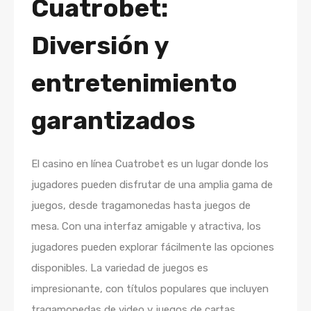
Cuatrobet:
Diversión y
entretenimiento
garantizados
El casino en línea Cuatrobet es un lugar donde los
jugadores pueden disfrutar de una amplia gama de
juegos, desde tragamonedas hasta juegos de
mesa. Con una interfaz amigable y atractiva, los
jugadores pueden explorar fácilmente las opciones
disponibles. La variedad de juegos es
impresionante, con títulos populares que incluyen
tragamonedas de video y juegos de cartas.