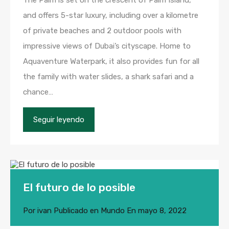
The Palm is set on the crescent of Palm Island,
and offers 5-star luxury, including over a kilometre
of private beaches and 2 outdoor pools with
impressive views of Dubai’s cityscape. Home to
Aquaventure Waterpark, it also provides fun for all
the family with water slides, a shark safari and a
chance…
Seguir leyendo
El futuro de lo posible
Por
ivan
Publicado en
Mundo
En
mayo 8, 2022