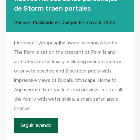
de Storm traen portales
Por
ivan
Publicado en
Juegos
En
mayo 8, 2022
[dropcap]T[/dropcap]he award-winning Atlantis
The Palm is set on the crescent of Palm Island,
and offers 5-star luxury, including over a kilometre
of private beaches and 2 outdoor pools with
impressive views of Dubai’s cityscape. Home to
Aquaventure Waterpark, it also provides fun for all
the family with water slides, a shark safari and a
chance…
Seguir leyendo