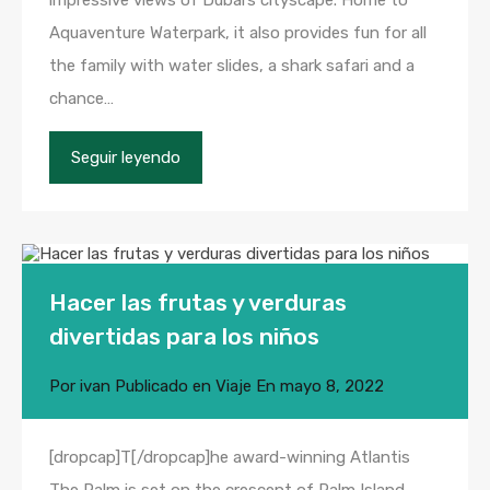
impressive views of Dubai’s cityscape. Home to
Aquaventure Waterpark, it also provides fun for all
the family with water slides, a shark safari and a
chance…
Seguir leyendo
Hacer las frutas y verduras
divertidas para los niños
Por
ivan
Publicado en
Viaje
En
mayo 8, 2022
[dropcap]T[/dropcap]he award-winning Atlantis