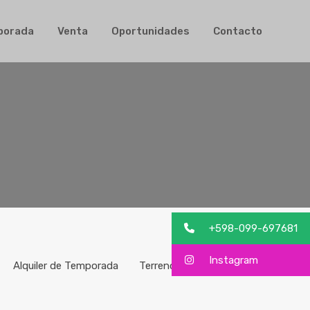
ler de Temporada
Venta
Oportunidades
Contacto
mporada
Venta
Oportunidades
Contacto
+598-099-697681
Instagram
Alquiler de Temporada
Terrenos
Venta