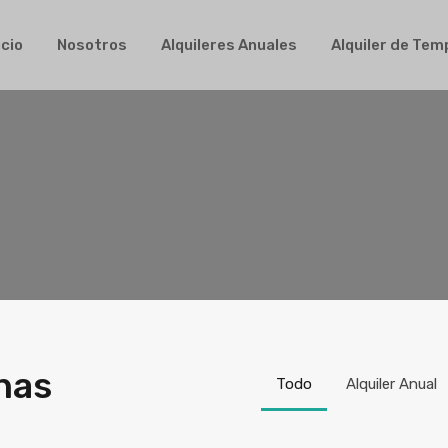
Inicio
Nosotros
Alquileres Anuales
Alqui
icio
Nosotros
Alquileres Anuales
Alquiler de Te
nas
Todo
Alquiler Anual