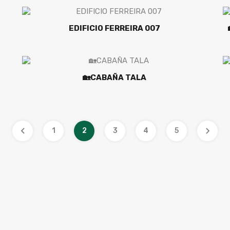
EDIFICIO FERREIRA 007
🏡CABAÑA TALA
1
2
3
4
5