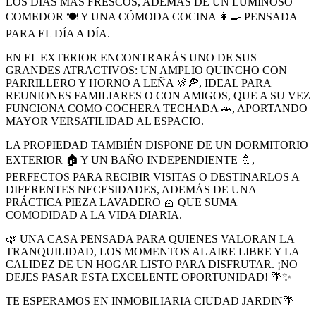
LOS DÍAS MÁS FRESCOS, ADEMÁS DE UN LUMINOSO
COMEDOR 🍽️ Y UNA CÓMODA COCINA 👩‍🍳 PENSADA
PARA EL DÍA A DÍA.
EN EL EXTERIOR ENCONTRARÁS UNO DE SUS
GRANDES ATRACTIVOS: UN AMPLIO QUINCHO CON
PARRILLERO Y HORNO A LEÑA 🍖🍕, IDEAL PARA
REUNIONES FAMILIARES O CON AMIGOS, QUE A SU VEZ
FUNCIONA COMO COCHERA TECHADA 🚗, APORTANDO
MAYOR VERSATILIDAD AL ESPACIO.
LA PROPIEDAD TAMBIÉN DISPONE DE UN DORMITORIO
EXTERIOR 🏠 Y UN BAÑO INDEPENDIENTE 🚿,
PERFECTOS PARA RECIBIR VISITAS O DESTINARLOS A
DIFERENTES NECESIDADES, ADEMÁS DE UNA
PRÁCTICA PIEZA LAVADERO 🧺 QUE SUMA
COMODIDAD A LA VIDA DIARIA.
🌿 UNA CASA PENSADA PARA QUIENES VALORAN LA
TRANQUILIDAD, LOS MOMENTOS AL AIRE LIBRE Y LA
CALIDEZ DE UN HOGAR LISTO PARA DISFRUTAR. ¡NO
DEJES PASAR ESTA EXCELENTE OPORTUNIDAD! 🌴✨
TE ESPERAMOS EN INMOBILIARIA CIUDAD JARDIN🌴