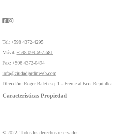
Tel:
+598 4372-4295
Móvil:
+598 099-697-681
Fax:
+598 4372-0494
info@ciudadjardinweb.com
Dirección:
Roger Balet esq. 1 – Frente al Bco. República
Características Propiedad
Piscina
Césped
(5)
Chimenea
(4)
Buen acercamiento
(1)
(10)
© 2022. Todos los derechos reservados.