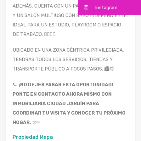
ADEMÁS, CUENTA CON UN PARRILLERO TECHADO
Instagram
Y UN SALÓN MULTIUSO CON BAÑO INDEPENDIENTE,
IDEAL PARA UN ESTUDIO, PLAYROOM O ESPACIO
DE TRABAJO. 🏊‍♂️🥩🔥
UBICADO EN UNA ZONA CÉNTRICA PRIVILEGIADA,
TENDRÁS TODOS LOS SERVICIOS, TIENDAS Y
TRANSPORTE PÚBLICO A POCOS PASOS. 🏙️🛒
📞
¡NO DEJES PASAR ESTA OPORTUNIDAD!
PONTE EN CONTACTO AHORA MISMO CON
INMOBILIARIA CIUDAD JARDÍN PARA
COORDINAR TU VISITA Y CONOCER TU PRÓXIMO
HOGAR.
🤝✨
Propiedad Mapa