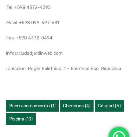
Tel:
+598 4372-4295
Móvil:
+598 099-697-681
Fax:
+598 4372-0494
info@ciudadjardinweb.com
Dirección:
Roger Balet esq. 1 – Frente al Bco. República
Características Propiedad
Buen acercamiento
(1)
Chimenea
(4)
Césped
(5)
Piscina
(10)