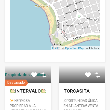
Leaflet
| ©
OpenStreetMap
contributors
Propiedades Similares
Destacado
INTERVALO
TORCASITA
HERMOSA
¡OPORTUNIDAD ÚNICA
PROPIEDAD A LA
EN ATLÁNTIDA! VENTA