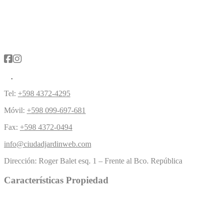
Tel:
+598 4372-4295
Móvil:
+598 099-697-681
Fax:
+598 4372-0494
info@ciudadjardinweb.com
Dirección:
Roger Balet esq. 1 – Frente al Bco. República
Características Propiedad
Piscina
Césped
(5)
Chimenea
(4)
Buen acercamiento
(1)
(10)