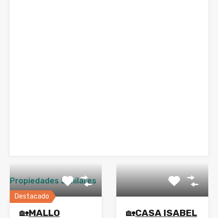
Propiedades Similares
Destacado
🏡
MALLO
🏡
CASA ISABEL