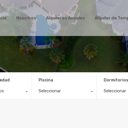
Inicio
Nosotros
Alquileres Anuales
Alqui
icio
Nosotros
Alquileres Anuales
Alquiler de Te
iedad
Piscina
Dormitorio
os
Seleccionar
Seleccionar