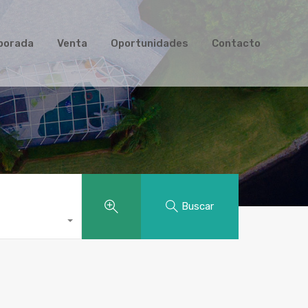
ler de Temporada
Venta
Oportunidades
Contacto
mporada
Venta
Oportunidades
Contacto
s
Buscar