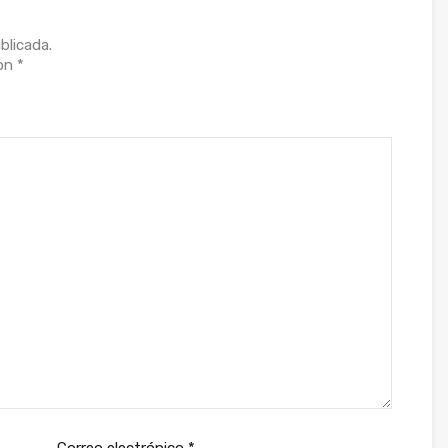
blicada.
con
*