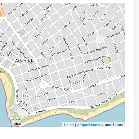
Leaflet
| ©
OpenStreetMap
contributors