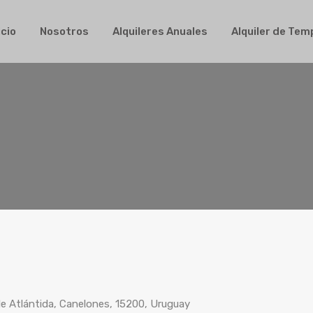
Inicio
Nosotros
Alquileres Anuales
Alqui
icio
Nosotros
Alquileres Anuales
Alquiler de Te
 de Atlántida, Canelones, 15200, Uruguay