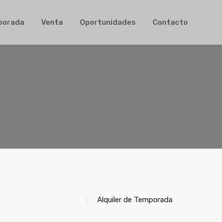
ler de Temporada
Venta
Oportunidades
Contacto
mporada
Venta
Oportunidades
Contacto
Alquiler de Temporada