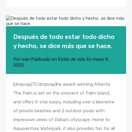
Después de todo estar todo dicho
y hecho, se dice más que se hace.
Por
ivan
Publicado en
Estilo de vida
En
mayo 8,
2022
[dropcap]T[/dropcap]he award-winning Atlantis
The Palm is set on the crescent of Palm Island,
and offers 5-star luxury, including over a kilometre
of private beaches and 2 outdoor pools with
impressive views of Dubai’s cityscape. Home to
Aquaventure Waterpark, it also provides fun for all