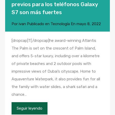
previos para los teléfonos Galaxy
S7 son más fuertes
Por
ivan
Publicado en
Tecnología
En
mayo 8, 2022
[dropcap]T[/dropcap]he award-winning Atlantis
The Palm is set on the crescent of Palm Island,
and offers 5-star luxury, including over a kilometre
of private beaches and 2 outdoor pools with
impressive views of Dubai’s cityscape. Home to
Aquaventure Waterpark, it also provides fun for all
the family with water slides, a shark safari and a
chance…
Seguir leyendo