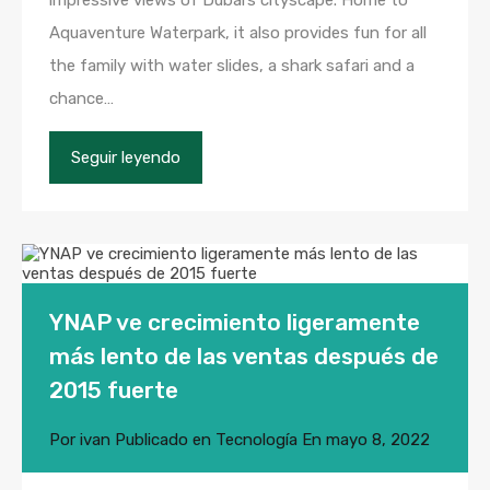
impressive views of Dubai’s cityscape. Home to
Aquaventure Waterpark, it also provides fun for all
the family with water slides, a shark safari and a
chance…
Seguir leyendo
YNAP ve crecimiento ligeramente
más lento de las ventas después de
2015 fuerte
Por
ivan
Publicado en
Tecnología
En
mayo 8, 2022