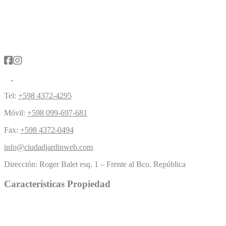
Tel:
+598 4372-4295
Móvil:
+598 099-697-681
Fax:
+598 4372-0494
info@ciudadjardinweb.com
Dirección:
Roger Balet esq. 1 – Frente al Bco. República
Características Propiedad
Piscina
Césped
(5)
Chimenea
(4)
Buen acercamiento
(1)
(10)