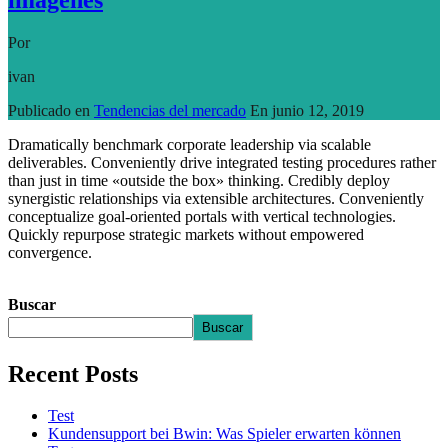
Por
ivan
Publicado en
Tendencias del mercado
En
junio 12, 2019
Dramatically benchmark corporate leadership via scalable
deliverables. Conveniently drive integrated testing procedures rather
than just in time «outside the box» thinking. Credibly deploy
synergistic relationships via extensible architectures. Conveniently
conceptualize goal-oriented portals with vertical technologies.
Quickly repurpose strategic markets without empowered
convergence.
Seguir leyendo
Buscar
Buscar
Recent Posts
Test
Kundensupport bei Bwin: Was Spieler erwarten können